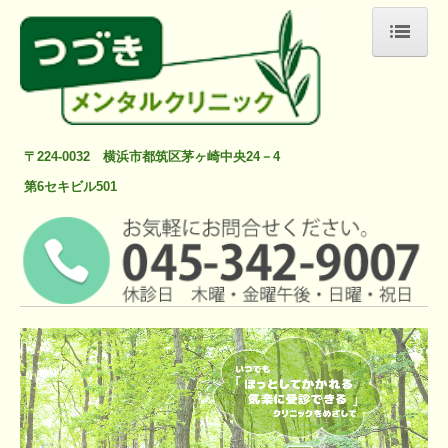
HOME
医師のご紹介
〒224-0032 横浜市都筑区茅ヶ崎中央24－4
クリニック紹介
第6セキビル501
診療時間・アクセス
診療内容
カウンセラーからのひと言
お問合せ
保険外負担金及び届け出事項
情報の取り扱い及び一般名処方について