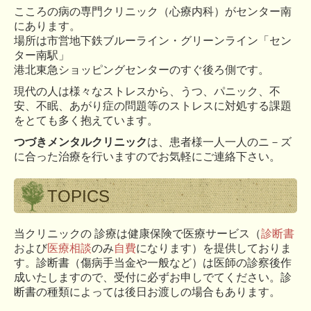
こころの病の専門クリニック（心療内科）がセンター南
にあります。
場所は市営地下鉄ブルーライン・グリーンライン「セン
ター南駅」
港北東急ショッピングセンターのすぐ後ろ側です。
現代の人は様々なストレスから、うつ、パニック、不
安、不眠、あがり症の問題等のストレスに対処する課題
をとても多く抱えています。
つづきメンタルクリニック
は、患者様一人一人のニ－ズ
に合った治療を行いますのでお気軽にご連絡下さい。
TOPICS
当クリニックの 診療は健康保険で医療サービス（
診断書
お
よび
医療相談
のみ
自費
になります）を提供しておりま
す。診断書（傷病手当金や一般など）は医師の診察後作
成いたしますので、受付に必ずお申しでてください。診
断書の種類によっては後日お渡しの場合もあります。