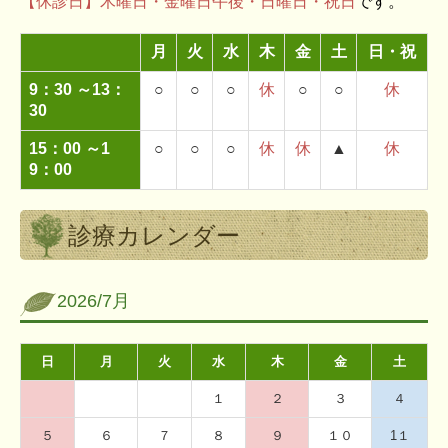
【休診日】木曜日・金曜日午後・日曜日・祝日
です。
月
火
水
木
金
土
日・祝
9：30 ～13：
○
○
○
休
○
○
休
30
15：00 ～1
○
○
○
休
休
▲
休
9：00
診療カレンダー
2026/7月
日
月
火
水
木
金
土
１
２
３
４
５
６
７
８
９
１０
1１